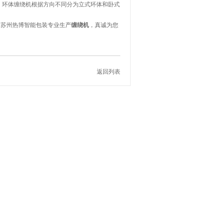
。环体缠绕机根据方向不同分为立式环体和卧式
苏州热博智能包装专业生产
缠绕机
，真诚为您
返回列表