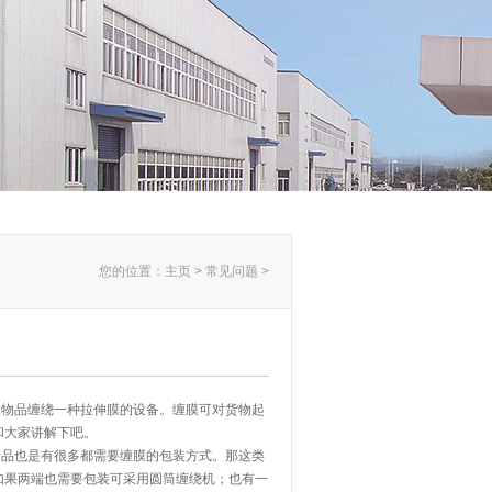
您的位置：
主页
>
常见问题
>
型物品缠绕一种拉伸膜的设备。缠膜可对货物起
和大家讲解下吧。
产品也是有很多都需要缠膜的包装方式。那这类
如果两端也需要包装可采用圆筒缠绕机；也有一