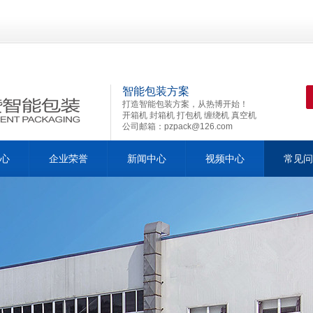
智能包装方案
打造智能包装方案，从热博开始！
开箱机 封箱机 打包机 缠绕机 真空机
公司邮箱：pzpack@126.com
心
企业荣誉
新闻中心
视频中心
常见问