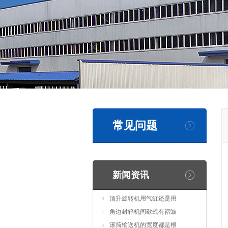
常见问题
新闻资讯
顶升旋转机用气缸还是用
角边封箱机间歇式有褶皱
滚筒输送机的宽度都是根